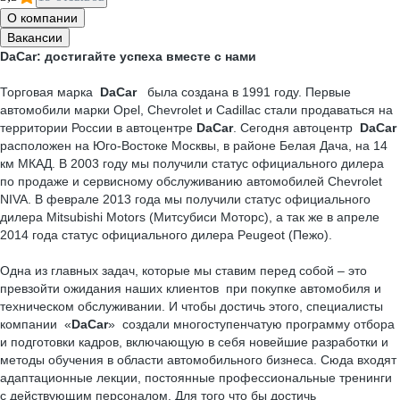
О компании
Вакансии
DaCar: достигайте успеха вместе с нами
Торговая марка
DaCar
была создана в 1991 году. Первые
автомобили марки Opel, Chevrolet и Cadillac стали продаваться на
территории России в автоцентре
DaCar
. Сегодня автоцентр
DaCar
расположен на Юго-Востоке Москвы, в районе Белая Дача, на 14
км МКАД. В 2003 году мы получили статус официального дилера
по продаже и сервисному обслуживанию автомобилей Chevrolet
NIVA. В феврале 2013 года мы получили статус официального
дилера Mitsubishi Motors (Митсубиси Моторс), а так же в апреле
2014 года статус официального дилера Peugeot (Пежо).
Одна из главных задач, которые мы ставим перед собой – это
превзойти ожидания наших клиентов при покупке автомобиля и
техническом обслуживании. И чтобы достичь этого, специалисты
компании «
DaCar
» создали многоступенчатую программу отбора
и подготовки кадров, включающую в себя новейшие разработки и
методы обучения в области автомобильного бизнеса. Сюда входят
адаптационные лекции, постоянные профессиональные тренинги
с действующим персоналом. Для того что бы достичь