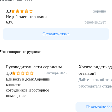
Отзывы о компании
3,3
хорошо
Не работает с отзывами
63
%
рекомендует
Оставить отзыв
Что говорят сотрудники
Руководитель сети сервисных
Хотите видеть з
центров
1,0
отзывов?
Сентябрь 2025
Близость к дому.Хороший
Дайте знать об эт
коллектив
работодателя откр
сотрудников.Просторное
помещение.
Показывайте бо