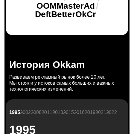
OOM
MasterAd
/
/
Deft
Better
/
OkCr
/
История Okkam
Развиваем рекламный рынок более 20 лет.
Мы стояли у истоков самых больших и важных
технологических изменений.
1995
2002
2008
2011
2013
2015
2016
2019
2021
2022
1995