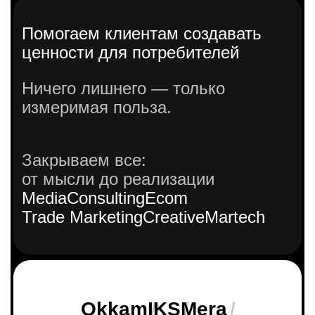
Помогаем клиентам создавать
ценности для потребителей
Ничего лишнего — только
измеримая польза.
Закрываем все:
от мысли до реализации
Media
Consulting
Ecom
Trade Marketing
Creative
Martech
Okkam
IKS
/
Mera
/
/