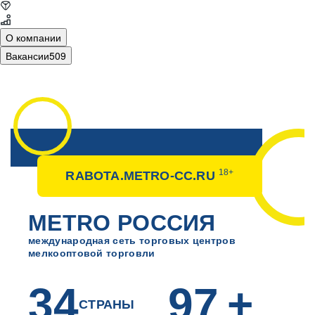
О компании
Вакансии
509
18+
RABOTA.METRO-CC.RU
ГЛАВНАЯ
METRO РОССИЯ
международная сеть торговых центров
ОФИС
мелкооптовой торговли
34
97
+
ТОРГОВЫЕ ЦЕНТРЫ
СТРАНЫ