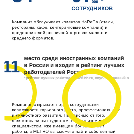
000
СОТРУДНИКОВ
СКЛАД
Компания обслуживает клиентов HoReCa (отели,
рестораны, кафе, кейтеринговые компании) и
представителей розничной торговли малого и
МОЛОДЫЕ СПЕЦИАЛИСТЫ
среднего форматов.
ВАКАНСИИ
место среди иностранных компаний
1
в России и входит в рейтинг лучших
работодателей России*
*рейтинг лучших работодателей hh.ru, опубликованный в начале 2
Компания открывает перед сотрудниками
возможности карьерного роста, профессионального
и личностного развития. Независимо от того,
являетесь ли вы студентом, выпускником или
специалистом, уже имеющим большой опыт
работы, в METRO вы сможете найти собственный