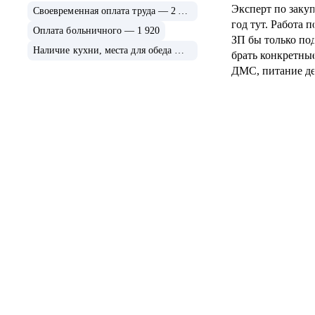
Эксперт по заку
Своевременная оплата труда — 2 264
год тут. Работа 
Оплата больничного — 1 920
ЗП бы только под
Наличие кухни, места для обеда — 1 873
брать конкретны
ДМС, питание де
столовой, корп т
задерживаешься.
плюсы отнесу.