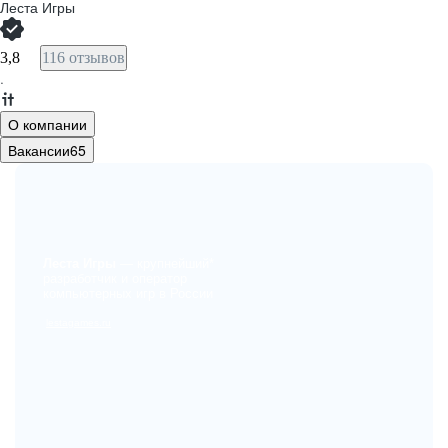
Леста Игры
3,8
116 отзывов
·
О компании
Вакансии
65
Леста Игры
— крупнейший*
разработчик и оператор
компьютерных игр в России
lestagames.ru