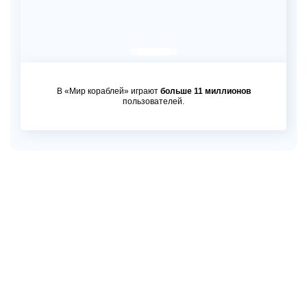
В «Мир кораблей» играют
больше 11 миллионов
пользователей.
НОВЫЕ ПРОЕКТЫ
В Лесте сейчас разрабатывается сразу несколько
перспективных проектов на базе как своего движка, так
и на
Unreal Engine 5
и
Unity 3D