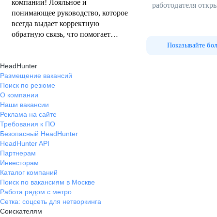
компании! Лояльное и
работодателя откр
понимающее руководство, которое
всегда выдает корректную
обратную связь, что помогает
улучшить качество работы!
Показывайте бо
Готовое всегда пойти на встречу в
HeadHunter
различных ситуациях! Достойная
Размещение вакансий
оплата труда и всегда интересные
Поиск по резюме
вакансии в работе! Очень много
О компании
вакансии было закрыто в данной
Наши вакансии
компании, что помогает
Реклама на сайте
развиваться не только как HR, но и
Требования к ПО
разносторонне изучать различные
Безопасный HeadHunter
сферы деятельности. Еще и
HeadHunter API
удаленно!)
Партнерам
Инвесторам
Каталог компаний
Поиск по вакансиям в Москве
Работа рядом с метро
Сетка: соцсеть для нетворкинга
Соискателям