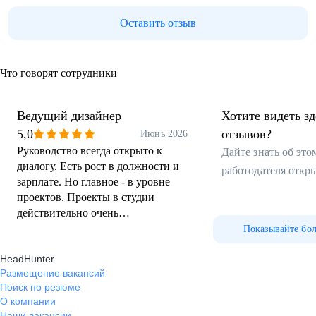
Оставить отзыв
Что говорят сотрудники
Ведущий дизайнер
Хотите видеть з
5,0
отзывов?
Июнь 2026
Руководство всегда открыто к
Дайте знать об эт
диалогу. Есть рост в должности и
работодателя откр
зарплате. Но главное - в уровне
проектов. Проекты в студии
действительно очень
разнообразные и интересные.
Показывайте бо
Разумеется рост связан с
HeadHunter
переработками. Это минус, но я не
Размещение вакансий
верю, что где-то иначе. А где по-
Поиск по резюме
другому, однозначно не такой
О компании
большой рост. По переработкам
Наши вакансии