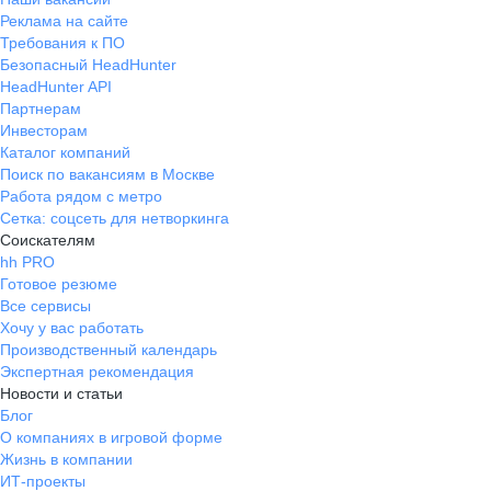
можно договориться. Коллектив
Реклама на сайте
хороший, эйчар супер. Очень
Требования к ПО
нравились пятничные планерки,
Безопасный HeadHunter
где все рассказывали о своих
HeadHunter API
проектах, делились новостями и
Партнерам
тд. Есть один день удаленки. И
Инвесторам
Каталог компаний
еще есть классные командировки и
Поиск по вакансиям в Москве
приглашения на мероприятия
Работа рядом с метро
Сетка: соцсеть для нетворкинга
Соискателям
hh PRO
Готовое резюме
Все сервисы
Хочу у вас работать
Производственный календарь
Экспертная рекомендация
Новости и статьи
Блог
О компаниях в игровой форме
Жизнь в компании
ИТ-проекты