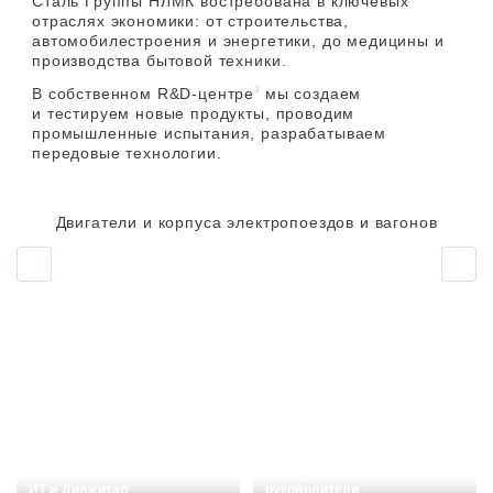
Сталь Группы НЛМК востребована в ключевых
отраслях экономики: от строительства,
автомобилестроения и энергетики, до медицины и
производства бытовой техники.
3
В собственном
R&D-центре
мы создаем
и тестируем новые продукты, проводим
промышленные испытания, разрабатываем
передовые технологии.
Двигатели и корпуса электропоездов и вагонов
Эксперты и
Именно они каждый день обеспечивают
ИТ и Диджитал
руководители