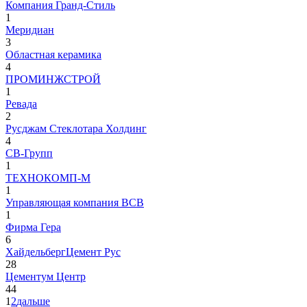
Компания Гранд-Стиль
1
Меридиан
3
Областная керамика
4
ПРОМИНЖСТРОЙ
1
Ревада
2
Русджам Стеклотара Холдинг
4
СВ-Групп
1
ТЕХНОКОМП-М
1
Управляющая компания ВСВ
1
Фирма Гера
6
ХайдельбергЦемент Рус
28
Цементум Центр
44
1
2
дальше