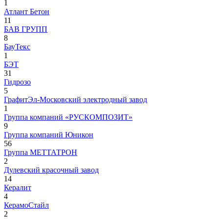
1
Атлант Бетон
11
БАВ ГРУПП
8
БауТекс
1
БЭТ
31
Гидрозо
5
ГрафитЭл-Московский электродный завод
1
Группа компаний «РУСКОМПОЗИТ»
9
Группа компаний Юникон
56
Группа МЕТТАТРОН
2
Дулевский красочный завод
14
Кералит
4
КерамоСтайл
2