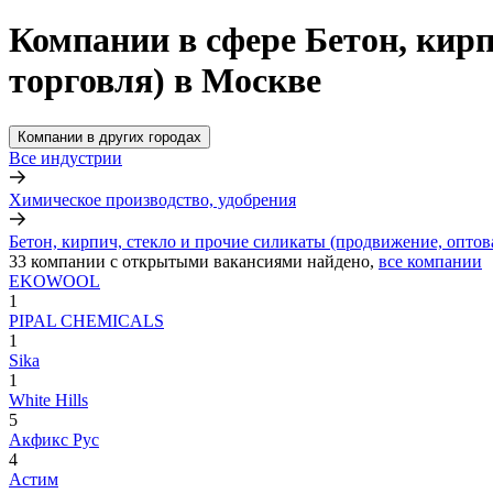
Компании в сфере Бетон, кирп
торговля) в Москве
Компании в других городах
Все индустрии
Химическое производство, удобрения
Бетон, кирпич, стекло и прочие силикаты (продвижение, оптов
33
компании с открытыми вакансиями
найдено,
все компании
EKOWOOL
1
PIPAL CHEMIСALS
1
Sika
1
White Hills
5
Акфикс Рус
4
Астим