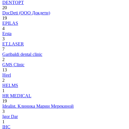
DENTOPT
20
DocDeti (ООО Докдети)
19
EPILAS
4
Ersta
3
ET.LASER
7
Garibaldi dental clinic
2
GMS Clinic
13
Heel
2
HELMS
1
HR MEDICAL
19
Idealist. Клиника Марии Мерекиной
3
Igor Dar
1
IHC