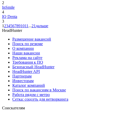
2
InSmile
4
IQ Denta
3
1
2
3
4
5
6
7
8
9
10
11
...
21
дальше
HeadHunter
Размещение вакансий
Поиск по резюме
О компании
Наши вакансии
Реклама на сайте
Требования к ПО
Безопасный HeadHunter
HeadHunter API
Партнерам
Инвесторам
Каталог компаний
Поиск по вакансиям в Москве
Работа рядом с метро
Сетка: соцсеть для нетворкинга
Соискателям