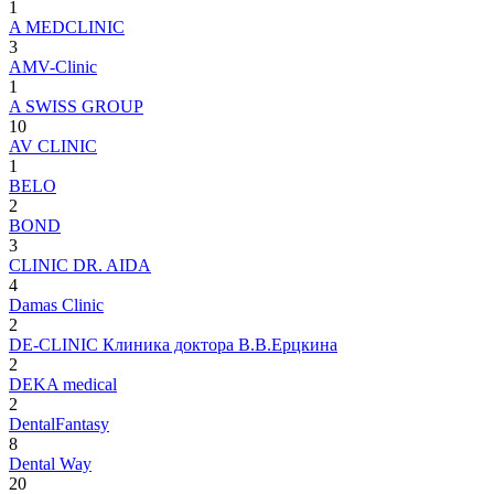
1
A MEDCLINIC
3
AMV-Clinic
1
A SWISS GROUP
10
AV CLINIC
1
BELO
2
BOND
3
CLINIC DR. AIDA
4
Damas Clinic
2
DE-CLINIC Клиника доктора В.В.Ерцкина
2
DEKA medical
2
DentalFantasy
8
Dental Way
20