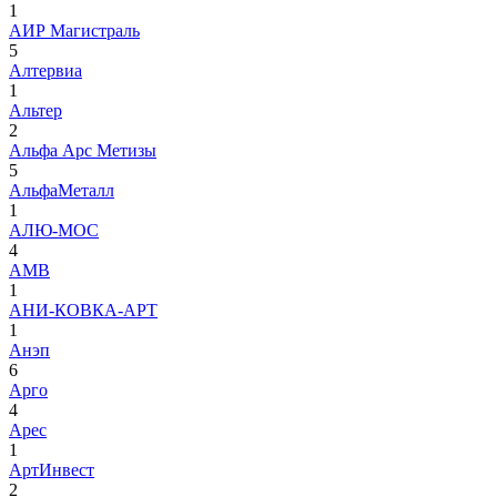
1
АИР Магистраль
5
Алтервиа
1
Альтер
2
Альфа Арс Метизы
5
АльфаМеталл
1
АЛЮ-МОС
4
АМВ
1
АНИ-КОВКА-АРТ
1
Анэп
6
Арго
4
Арес
1
АртИнвест
2