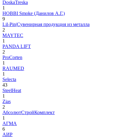
DoskaTreska
1
HOBBI Smoke (Данилов А.Г.)
9
Lil-Pin|Cувенирная продукция из металла
2
MAYTEC
1
PANDA LIFT
2
ProCorten
1
RAUMED
1
Selecta
43
SteelHeat
1
Zias
2
АбсолютСтройКомплект
1
АГМА
6
АИР