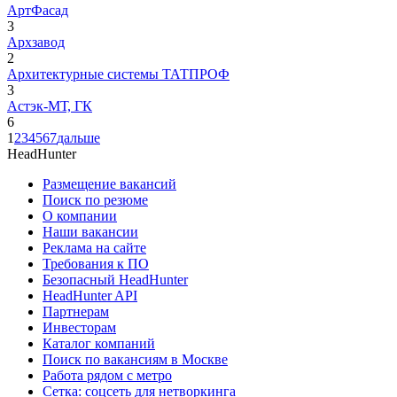
АртФасад
3
Архзавод
2
Архитектурные системы ТАТПРОФ
3
Астэк-МТ, ГК
6
1
2
3
4
5
6
7
дальше
HeadHunter
Размещение вакансий
Поиск по резюме
О компании
Наши вакансии
Реклама на сайте
Требования к ПО
Безопасный HeadHunter
HeadHunter API
Партнерам
Инвесторам
Каталог компаний
Поиск по вакансиям в Москве
Работа рядом с метро
Сетка: соцсеть для нетворкинга