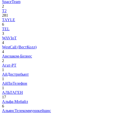
SpaceTeam
2
T2
281
TAYLE
6
TEL
3
WAVIoT
4
WestCall (ВестКолл)
4
Авелаком-Бизнес
2
Агат-РТ
1
АйДистрибьют
1
АйПиТелефон
1
АЛЬТАГЕН
17
Альфа-Мобайл
6
АльянсТелекоммуникейшнс