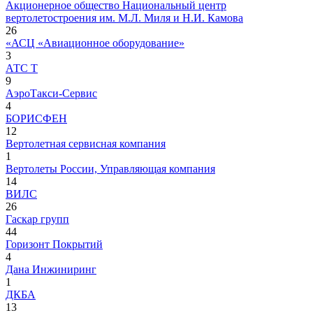
Акционерное общество Национальный центр
вертолетостроения им. М.Л. Миля и Н.И. Камова
26
«АСЦ «Авиационное оборудование»
3
АТС Т
9
АэроТакси-Сервис
4
БОРИСФЕН
12
Вертолетная сервисная компания
1
Вертолеты России, Управляющая компания
14
ВИЛС
26
Гаскар групп
44
Горизонт Покрытий
4
Дана Инжиниринг
1
ДКБА
13