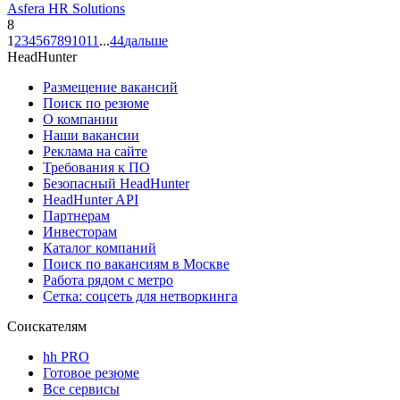
Asfera HR Solutions
8
1
2
3
4
5
6
7
8
9
10
11
...
44
дальше
HeadHunter
Размещение вакансий
Поиск по резюме
О компании
Наши вакансии
Реклама на сайте
Требования к ПО
Безопасный HeadHunter
HeadHunter API
Партнерам
Инвесторам
Каталог компаний
Поиск по вакансиям в Москве
Работа рядом с метро
Сетка: соцсеть для нетворкинга
Соискателям
hh PRO
Готовое резюме
Все сервисы