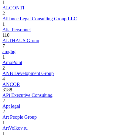
1
ALCONTI
2
Alliance Legal Consulting Group LLC
1
Alta Personnel
110
ALTHAUS Group
7
amgbg
1
AmoPoint
2
ANB Development Group
4
ANCOR
3188
APi Executive Consulting
2
Apt legal
2
Art People Group
1
ArtVolkov.ru
1