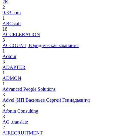
2К
2
9-33.com
1
ABCstaff
16
ACCELERATION
3
ACCOUNT, Юридическая компания
1
Acsour
3
ADAPTER
1
ADMON
1
Advanced People Solutions
3
Advel (ИП Васильев Сергей Геннадьевич)
3
Afonin Consulting
3
AG .translate
2
AIRECRUITMENT