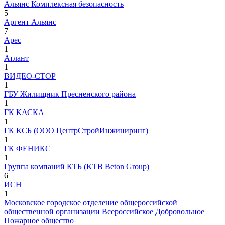
Альянс Комплексная безопасность
5
Аргент Альянс
7
Арес
1
Атлант
1
ВИДЕО-СТОР
1
ГБУ Жилищник Пресненского района
1
ГК КАСКА
1
ГК КСБ (ООО ЦентрСтройИнжиниринг)
1
ГК ФЕНИКС
1
Группа компаний КТБ (KTB Beton Group)
6
ИСН
1
Московское городское отделение общероссийской
общественной организации Всероссийское Добровольное
Пожарное общество