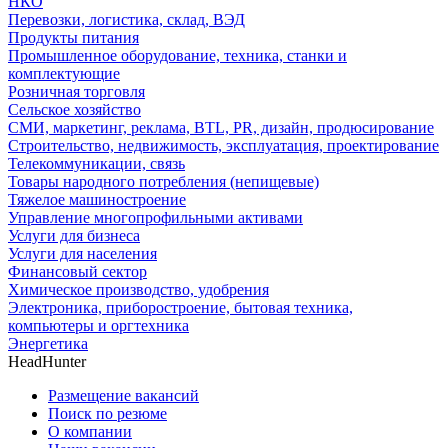
НКО
Перевозки, логистика, склад, ВЭД
Продукты питания
Промышленное оборудование, техника, станки и
комплектующие
Розничная торговля
Сельское хозяйство
СМИ, маркетинг, реклама, BTL, PR, дизайн, продюсирование
Строительство, недвижимость, эксплуатация, проектирование
Телекоммуникации, связь
Товары народного потребления (непищевые)
Тяжелое машиностроение
Управление многопрофильными активами
Услуги для бизнеса
Услуги для населения
Финансовый сектор
Химическое производство, удобрения
Электроника, приборостроение, бытовая техника,
компьютеры и оргтехника
Энергетика
HeadHunter
Размещение вакансий
Поиск по резюме
О компании