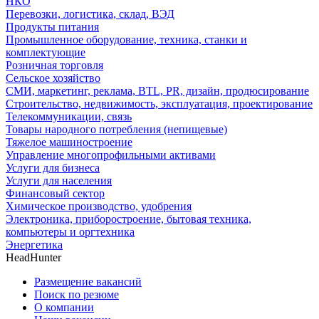
НКО
Перевозки, логистика, склад, ВЭД
Продукты питания
Промышленное оборудование, техника, станки и
комплектующие
Розничная торговля
Сельское хозяйство
СМИ, маркетинг, реклама, BTL, PR, дизайн, продюсирование
Строительство, недвижимость, эксплуатация, проектирование
Телекоммуникации, связь
Товары народного потребления (непищевые)
Тяжелое машиностроение
Управление многопрофильными активами
Услуги для бизнеса
Услуги для населения
Финансовый сектор
Химическое производство, удобрения
Электроника, приборостроение, бытовая техника,
компьютеры и оргтехника
Энергетика
HeadHunter
Размещение вакансий
Поиск по резюме
О компании