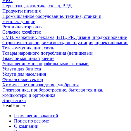
НКО
Перевозки, логистика, склад, ВЭД
Продукты питания
Промышленное оборудование, техника, станки и
комплектующие
Розничная торговля
Сельское хозяйство
СМИ, маркетинг, реклама, BTL, PR, дизайн, продюсирование
Строительство, недвижимость, эксплуатация, проектирование
Телекоммуникации, связь
Товары народного потребления (непищевые)
Тяжелое машиностроение
Управление многопрофильными активами
Услуги для бизнеса
Услуги для населения
Финансовый сектор
Химическое производство, удобрения
Электроника, приборостроение, бытовая техника,
компьютеры и оргтехника
Энергетика
HeadHunter
Размещение вакансий
Поиск по резюме
О компании