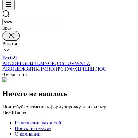
врач
Россия
Все
0-9
A
B
C
D
E
F
G
H
I
J
K
L
M
N
O
P
Q
R
S
T
U
V
W
X
Y
Z
А
Б
В
Г
Д
Е
Ж
З
И
Й
К
Л
М
Н
О
П
Р
С
Т
У
Ф
Х
Ц
Ч
Ш
Щ
Э
Ю
Я
0 компаний
Ничего не нашлось
Попробуйте изменить формулировку или фильтры
HeadHunter
Размещение вакансий
Поиск по резюме
О компании