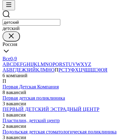
детский
Россия
Все
0-9
A
B
C
D
E
F
G
H
I
J
K
L
M
N
O
P
Q
R
S
T
U
V
W
X
Y
Z
А
Б
В
Г
Д
Е
Ж
З
И
Й
К
Л
М
Н
О
П
Р
С
Т
У
Ф
Х
Ц
Ч
Ш
Щ
Э
Ю
Я
6 компаний
П
Первая Детская Компания
8 вакансий
Первая детская поликлиника
3 вакансии
ПЕРВЫЙ ДЕТСКИЙ ЭСТРАДНЫЙ ЦЕНТР
1 вакансия
Пластилин, детский центр
2 вакансии
Подольская детская стоматологическая поликлиника
3 вакансии