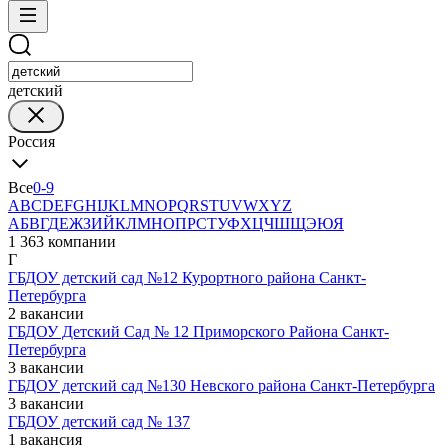
детский
Россия
Все
0-9
A
B
C
D
E
F
G
H
I
J
K
L
M
N
O
P
Q
R
S
T
U
V
W
X
Y
Z
А
Б
В
Г
Д
Е
Ж
З
И
Й
К
Л
М
Н
О
П
Р
С
Т
У
Ф
Х
Ц
Ч
Ш
Щ
Э
Ю
Я
1 363 компании
Г
ГБДОУ детский сад №12 Курортного района Санкт-
Петербурга
2 вакансии
ГБДОУ Детский Сад № 12 Приморского Района Санкт-
Петербурга
3 вакансии
ГБДОУ детский сад №130 Невского района Санкт-Петербурга
3 вакансии
ГБДОУ детский сад № 137
1 вакансия