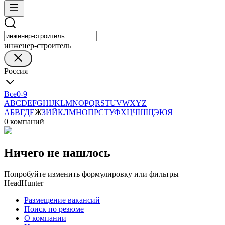
инженер-строитель
Россия
Все
0-9
A
B
C
D
E
F
G
H
I
J
K
L
M
N
O
P
Q
R
S
T
U
V
W
X
Y
Z
А
Б
В
Г
Д
Е
Ж
З
И
Й
К
Л
М
Н
О
П
Р
С
Т
У
Ф
Х
Ц
Ч
Ш
Щ
Э
Ю
Я
0 компаний
Ничего не нашлось
Попробуйте изменить формулировку или фильтры
HeadHunter
Размещение вакансий
Поиск по резюме
О компании