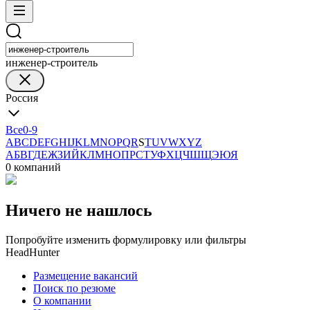
инженер-строитель
Россия
Все
0-9
A
B
C
D
E
F
G
H
I
J
K
L
M
N
O
P
Q
R
S
T
U
V
W
X
Y
Z
А
Б
В
Г
Д
Е
Ж
З
И
Й
К
Л
М
Н
О
П
Р
С
Т
У
Ф
Х
Ц
Ч
Ш
Щ
Э
Ю
Я
0 компаний
Ничего не нашлось
Попробуйте изменить формулировку или фильтры
HeadHunter
Размещение вакансий
Поиск по резюме
О компании