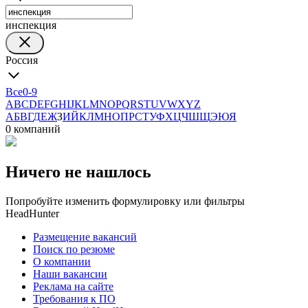
инспекция
Россия
Все
0-9
A
B
C
D
E
F
G
H
I
J
K
L
M
N
O
P
Q
R
S
T
U
V
W
X
Y
Z
А
Б
В
Г
Д
Е
Ж
З
И
Й
К
Л
М
Н
О
П
Р
С
Т
У
Ф
Х
Ц
Ч
Ш
Щ
Э
Ю
Я
0 компаний
Ничего не нашлось
Попробуйте изменить формулировку или фильтры
HeadHunter
Размещение вакансий
Поиск по резюме
О компании
Наши вакансии
Реклама на сайте
Требования к ПО