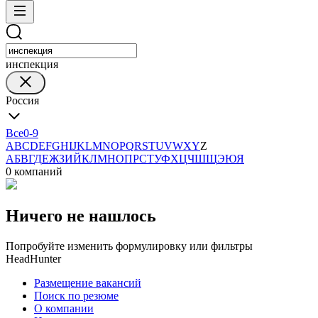
инспекция
Россия
Все
0-9
A
B
C
D
E
F
G
H
I
J
K
L
M
N
O
P
Q
R
S
T
U
V
W
X
Y
Z
А
Б
В
Г
Д
Е
Ж
З
И
Й
К
Л
М
Н
О
П
Р
С
Т
У
Ф
Х
Ц
Ч
Ш
Щ
Э
Ю
Я
0 компаний
Ничего не нашлось
Попробуйте изменить формулировку или фильтры
HeadHunter
Размещение вакансий
Поиск по резюме
О компании