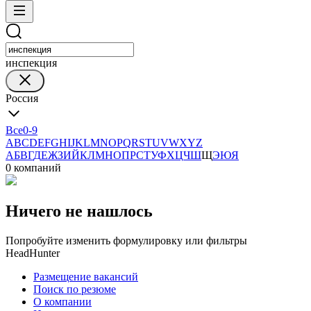
инспекция
Россия
Все
0-9
A
B
C
D
E
F
G
H
I
J
K
L
M
N
O
P
Q
R
S
T
U
V
W
X
Y
Z
А
Б
В
Г
Д
Е
Ж
З
И
Й
К
Л
М
Н
О
П
Р
С
Т
У
Ф
Х
Ц
Ч
Ш
Щ
Э
Ю
Я
0 компаний
Ничего не нашлось
Попробуйте изменить формулировку или фильтры
HeadHunter
Размещение вакансий
Поиск по резюме
О компании