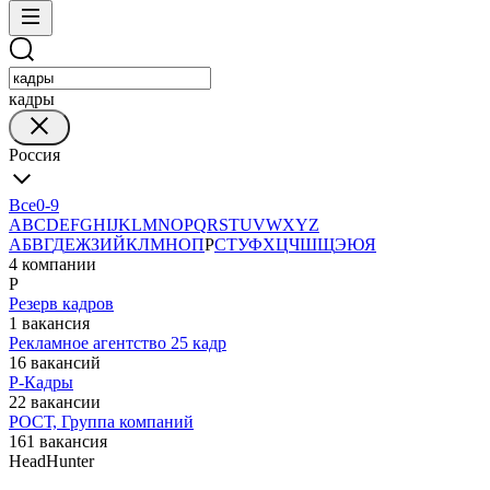
кадры
Россия
Все
0-9
A
B
C
D
E
F
G
H
I
J
K
L
M
N
O
P
Q
R
S
T
U
V
W
X
Y
Z
А
Б
В
Г
Д
Е
Ж
З
И
Й
К
Л
М
Н
О
П
Р
С
Т
У
Ф
Х
Ц
Ч
Ш
Щ
Э
Ю
Я
4 компании
Р
Резерв кадров
1 вакансия
Рекламное агентство 25 кадр
16 вакансий
Р-Кадры
22 вакансии
РОСТ, Группа компаний
161 вакансия
HeadHunter