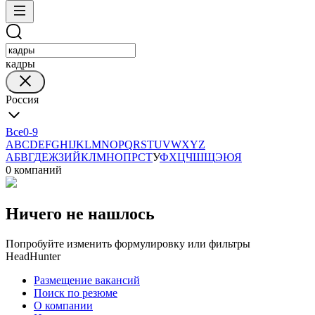
кадры
Россия
Все
0-9
A
B
C
D
E
F
G
H
I
J
K
L
M
N
O
P
Q
R
S
T
U
V
W
X
Y
Z
А
Б
В
Г
Д
Е
Ж
З
И
Й
К
Л
М
Н
О
П
Р
С
Т
У
Ф
Х
Ц
Ч
Ш
Щ
Э
Ю
Я
0 компаний
Ничего не нашлось
Попробуйте изменить формулировку или фильтры
HeadHunter
Размещение вакансий
Поиск по резюме
О компании