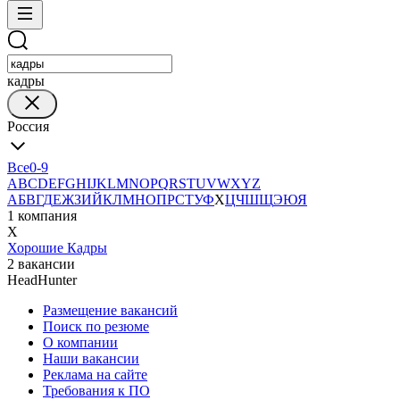
кадры
Россия
Все
0-9
A
B
C
D
E
F
G
H
I
J
K
L
M
N
O
P
Q
R
S
T
U
V
W
X
Y
Z
А
Б
В
Г
Д
Е
Ж
З
И
Й
К
Л
М
Н
О
П
Р
С
Т
У
Ф
Х
Ц
Ч
Ш
Щ
Э
Ю
Я
1 компания
Х
Хорошие Кадры
2 вакансии
HeadHunter
Размещение вакансий
Поиск по резюме
О компании
Наши вакансии
Реклама на сайте
Требования к ПО