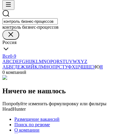
контроль бизнес-процессов
Россия
Все
0-9
A
B
C
D
E
F
G
H
I
J
K
L
M
N
O
P
Q
R
S
T
U
V
W
X
Y
Z
А
Б
В
Г
Д
Е
Ж
З
И
Й
К
Л
М
Н
О
П
Р
С
Т
У
Ф
Х
Ц
Ч
Ш
Щ
Э
Ю
Я
0 компаний
Ничего не нашлось
Попробуйте изменить формулировку или фильтры
HeadHunter
Размещение вакансий
Поиск по резюме
О компании