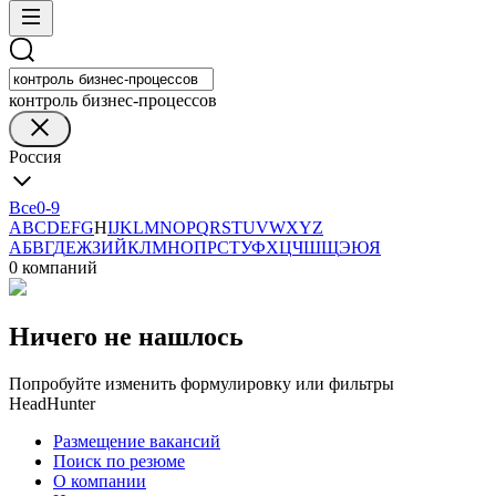
контроль бизнес-процессов
Россия
Все
0-9
A
B
C
D
E
F
G
H
I
J
K
L
M
N
O
P
Q
R
S
T
U
V
W
X
Y
Z
А
Б
В
Г
Д
Е
Ж
З
И
Й
К
Л
М
Н
О
П
Р
С
Т
У
Ф
Х
Ц
Ч
Ш
Щ
Э
Ю
Я
0 компаний
Ничего не нашлось
Попробуйте изменить формулировку или фильтры
HeadHunter
Размещение вакансий
Поиск по резюме
О компании