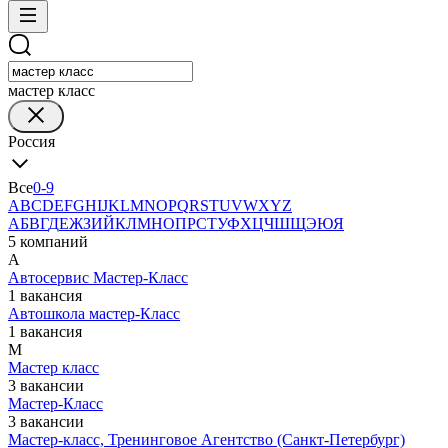
мастер класс
Россия
Все
0-9
A
B
C
D
E
F
G
H
I
J
K
L
M
N
O
P
Q
R
S
T
U
V
W
X
Y
Z
А
Б
В
Г
Д
Е
Ж
З
И
Й
К
Л
М
Н
О
П
Р
С
Т
У
Ф
Х
Ц
Ч
Ш
Щ
Э
Ю
Я
5 компаний
А
Автосервис Мастер-Класс
1 вакансия
Автошкола мастер-Класс
1 вакансия
М
Мастер класс
3 вакансии
Мастер-Класс
3 вакансии
Мастер-класс, Тренинговое Агентство (Санкт-Петербург)