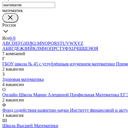
математик
Россия
Все
0-9
A
B
C
D
E
F
G
H
I
J
K
L
M
N
O
P
Q
R
S
T
U
V
W
X
Y
Z
А
Б
В
Г
Д
Е
Ж
З
И
Й
К
Л
М
Н
О
П
Р
С
Т
У
Ф
Х
Ц
Ч
Ш
Щ
Э
Ю
Я
7 компаний
Г
ГБОУ школа № 45 с углублённым изучением математики Примо
2 вакансии
З
Здоровая математика
4 вакансии
О
Онлайн Школа Марии Алешиной Профильная Математика ЕГ
2 вакансии
Ф
Фонд содействия развитию науки Институт финансовой и акту
1 вакансия
Ш
Школа Высшей Математики