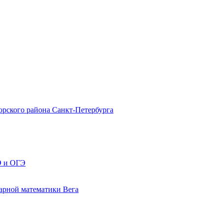
рского района Санкт-Петербурга
Э и ОГЭ
арной математики Вега