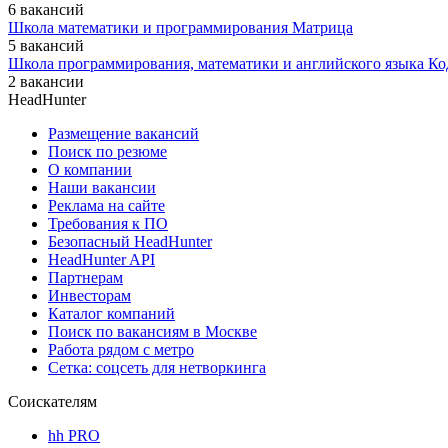
6 вакансий
Школа математики и программирования Матрица
5 вакансий
Школа программирования, математики и английского языка К
2 вакансии
HeadHunter
Размещение вакансий
Поиск по резюме
О компании
Наши вакансии
Реклама на сайте
Требования к ПО
Безопасный HeadHunter
HeadHunter API
Партнерам
Инвесторам
Каталог компаний
Поиск по вакансиям в Москве
Работа рядом с метро
Сетка: соцсеть для нетворкинга
Соискателям
hh PRO