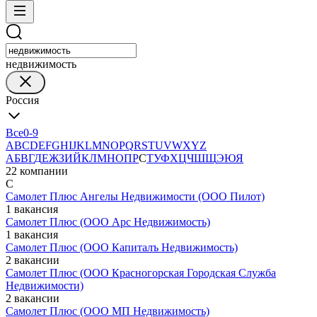
недвижимость
Россия
Все
0-9
A
B
C
D
E
F
G
H
I
J
K
L
M
N
O
P
Q
R
S
T
U
V
W
X
Y
Z
А
Б
В
Г
Д
Е
Ж
З
И
Й
К
Л
М
Н
О
П
Р
С
Т
У
Ф
Х
Ц
Ч
Ш
Щ
Э
Ю
Я
22 компании
С
Самолет Плюс Ангелы Недвижимости (ООО Пилот)
1 вакансия
Самолет Плюс (ООО Арс Недвижимость)
1 вакансия
Самолет Плюс (ООО Капиталъ Недвижимость)
2 вакансии
Самолет Плюс (ООО Красногорская Городская Служба
Недвижимости)
2 вакансии
Самолет Плюс (ООО МП Недвижимость)