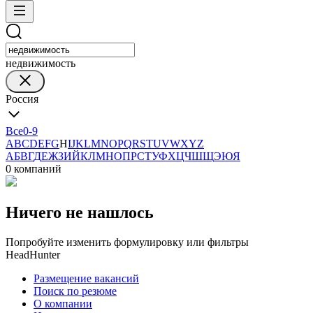
недвижимость
Россия
Все
0-9
A
B
C
D
E
F
G
H
I
J
K
L
M
N
O
P
Q
R
S
T
U
V
W
X
Y
Z
А
Б
В
Г
Д
Е
Ж
З
И
Й
К
Л
М
Н
О
П
Р
С
Т
У
Ф
Х
Ц
Ч
Ш
Щ
Э
Ю
Я
0 компаний
Ничего не нашлось
Попробуйте изменить формулировку или фильтры
HeadHunter
Размещение вакансий
Поиск по резюме
О компании