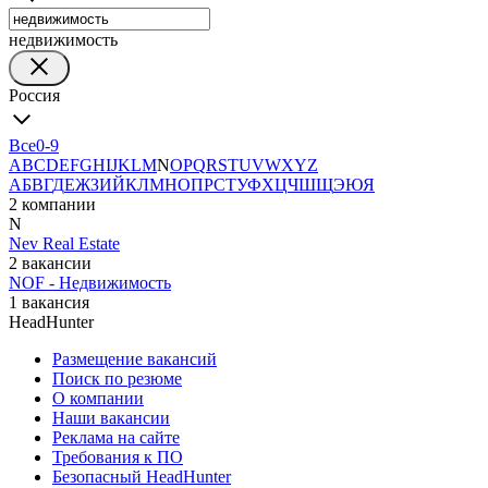
недвижимость
Россия
Все
0-9
A
B
C
D
E
F
G
H
I
J
K
L
M
N
O
P
Q
R
S
T
U
V
W
X
Y
Z
А
Б
В
Г
Д
Е
Ж
З
И
Й
К
Л
М
Н
О
П
Р
С
Т
У
Ф
Х
Ц
Ч
Ш
Щ
Э
Ю
Я
2 компании
N
Nev Real Estate
2 вакансии
NOF - Недвижимость
1 вакансия
HeadHunter
Размещение вакансий
Поиск по резюме
О компании
Наши вакансии
Реклама на сайте
Требования к ПО
Безопасный HeadHunter