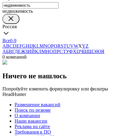
недвижимость
Россия
Все
0-9
A
B
C
D
E
F
G
H
I
J
K
L
M
N
O
P
Q
R
S
T
U
V
W
X
Y
Z
А
Б
В
Г
Д
Е
Ж
З
И
Й
К
Л
М
Н
О
П
Р
С
Т
У
Ф
Х
Ц
Ч
Ш
Щ
Э
Ю
Я
0 компаний
Ничего не нашлось
Попробуйте изменить формулировку или фильтры
HeadHunter
Размещение вакансий
Поиск по резюме
О компании
Наши вакансии
Реклама на сайте
Требования к ПО