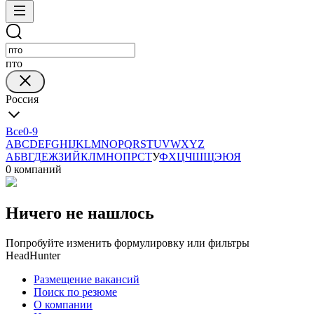
пто
Россия
Все
0-9
A
B
C
D
E
F
G
H
I
J
K
L
M
N
O
P
Q
R
S
T
U
V
W
X
Y
Z
А
Б
В
Г
Д
Е
Ж
З
И
Й
К
Л
М
Н
О
П
Р
С
Т
У
Ф
Х
Ц
Ч
Ш
Щ
Э
Ю
Я
0 компаний
Ничего не нашлось
Попробуйте изменить формулировку или фильтры
HeadHunter
Размещение вакансий
Поиск по резюме
О компании