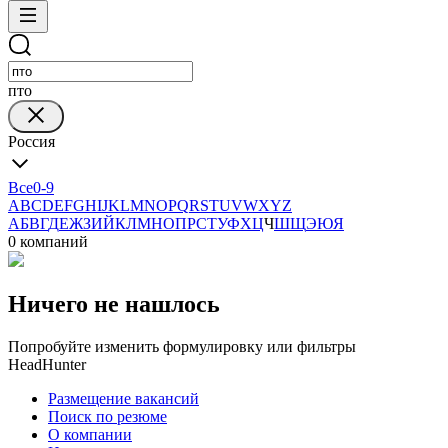
пто
Россия
Все
0-9
A
B
C
D
E
F
G
H
I
J
K
L
M
N
O
P
Q
R
S
T
U
V
W
X
Y
Z
А
Б
В
Г
Д
Е
Ж
З
И
Й
К
Л
М
Н
О
П
Р
С
Т
У
Ф
Х
Ц
Ч
Ш
Щ
Э
Ю
Я
0 компаний
Ничего не нашлось
Попробуйте изменить формулировку или фильтры
HeadHunter
Размещение вакансий
Поиск по резюме
О компании