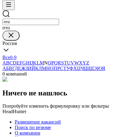
пто
Россия
Все
0-9
A
B
C
D
E
F
G
H
I
J
K
L
M
N
O
P
Q
R
S
T
U
V
W
X
Y
Z
А
Б
В
Г
Д
Е
Ж
З
И
Й
К
Л
М
Н
О
П
Р
С
Т
У
Ф
Х
Ц
Ч
Ш
Щ
Э
Ю
Я
0 компаний
Ничего не нашлось
Попробуйте изменить формулировку или фильтры
HeadHunter
Размещение вакансий
Поиск по резюме
О компании