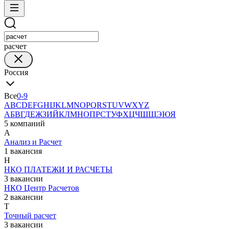
расчет
Россия
Все
0-9
A
B
C
D
E
F
G
H
I
J
K
L
M
N
O
P
Q
R
S
T
U
V
W
X
Y
Z
А
Б
В
Г
Д
Е
Ж
З
И
Й
К
Л
М
Н
О
П
Р
С
Т
У
Ф
Х
Ц
Ч
Ш
Щ
Э
Ю
Я
5 компаний
А
Анализ и Расчет
1 вакансия
Н
НКО ПЛАТЕЖИ И РАСЧЕТЫ
3 вакансии
НКО Центр Расчетов
2 вакансии
Т
Точный расчет
3 вакансии