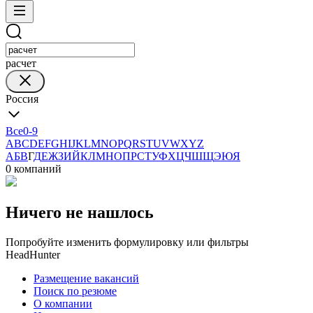
расчет
Россия
Все
0-9
A
B
C
D
E
F
G
H
I
J
K
L
M
N
O
P
Q
R
S
T
U
V
W
X
Y
Z
А
Б
В
Г
Д
Е
Ж
З
И
Й
К
Л
М
Н
О
П
Р
С
Т
У
Ф
Х
Ц
Ч
Ш
Щ
Э
Ю
Я
0 компаний
Ничего не нашлось
Попробуйте изменить формулировку или фильтры
HeadHunter
Размещение вакансий
Поиск по резюме
О компании