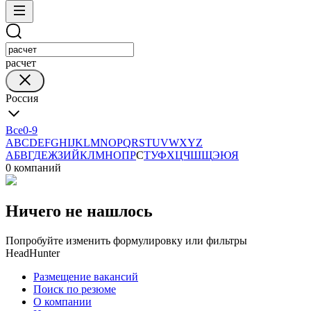
расчет
Россия
Все
0-9
A
B
C
D
E
F
G
H
I
J
K
L
M
N
O
P
Q
R
S
T
U
V
W
X
Y
Z
А
Б
В
Г
Д
Е
Ж
З
И
Й
К
Л
М
Н
О
П
Р
С
Т
У
Ф
Х
Ц
Ч
Ш
Щ
Э
Ю
Я
0 компаний
Ничего не нашлось
Попробуйте изменить формулировку или фильтры
HeadHunter
Размещение вакансий
Поиск по резюме
О компании