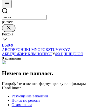
расчет
Россия
Все
0-9
A
B
C
D
E
F
G
H
I
J
K
L
M
N
O
P
Q
R
S
T
U
V
W
X
Y
Z
А
Б
В
Г
Д
Е
Ж
З
И
Й
К
Л
М
Н
О
П
Р
С
Т
У
Ф
Х
Ц
Ч
Ш
Щ
Э
Ю
Я
0 компаний
Ничего не нашлось
Попробуйте изменить формулировку или фильтры
HeadHunter
Размещение вакансий
Поиск по резюме
О компании