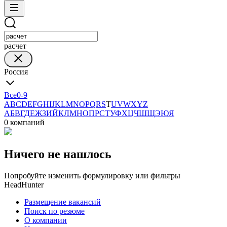
расчет
Россия
Все
0-9
A
B
C
D
E
F
G
H
I
J
K
L
M
N
O
P
Q
R
S
T
U
V
W
X
Y
Z
А
Б
В
Г
Д
Е
Ж
З
И
Й
К
Л
М
Н
О
П
Р
С
Т
У
Ф
Х
Ц
Ч
Ш
Щ
Э
Ю
Я
0 компаний
Ничего не нашлось
Попробуйте изменить формулировку или фильтры
HeadHunter
Размещение вакансий
Поиск по резюме
О компании