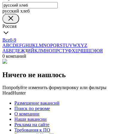
русский хлеб
Россия
Все
0-9
A
B
C
D
E
F
G
H
I
J
K
L
M
N
O
P
Q
R
S
T
U
V
W
X
Y
Z
А
Б
В
Г
Д
Е
Ж
З
И
Й
К
Л
М
Н
О
П
Р
С
Т
У
Ф
Х
Ц
Ч
Ш
Щ
Э
Ю
Я
0 компаний
Ничего не нашлось
Попробуйте изменить формулировку или фильтры
HeadHunter
Размещение вакансий
Поиск по резюме
О компании
Наши вакансии
Реклама на сайте
Требования к ПО