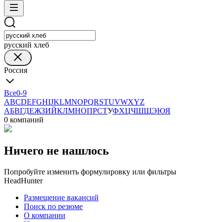
русский хлеб
Россия
Все
0-9
A
B
C
D
E
F
G
H
I
J
K
L
M
N
O
P
Q
R
S
T
U
V
W
X
Y
Z
А
Б
В
Г
Д
Е
Ж
З
И
Й
К
Л
М
Н
О
П
Р
С
Т
У
Ф
Х
Ц
Ч
Ш
Щ
Э
Ю
Я
0 компаний
Ничего не нашлось
Попробуйте изменить формулировку или фильтры
HeadHunter
Размещение вакансий
Поиск по резюме
О компании