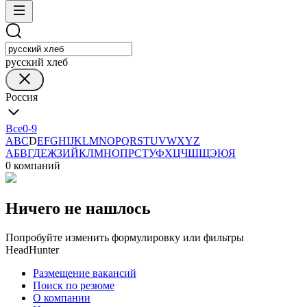
русский хлеб
Россия
Все
0-9
A
B
C
D
E
F
G
H
I
J
K
L
M
N
O
P
Q
R
S
T
U
V
W
X
Y
Z
А
Б
В
Г
Д
Е
Ж
З
И
Й
К
Л
М
Н
О
П
Р
С
Т
У
Ф
Х
Ц
Ч
Ш
Щ
Э
Ю
Я
0 компаний
Ничего не нашлось
Попробуйте изменить формулировку или фильтры
HeadHunter
Размещение вакансий
Поиск по резюме
О компании