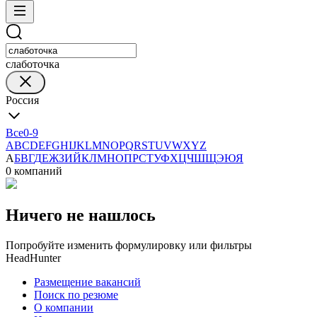
слаботочка
Россия
Все
0-9
A
B
C
D
E
F
G
H
I
J
K
L
M
N
O
P
Q
R
S
T
U
V
W
X
Y
Z
А
Б
В
Г
Д
Е
Ж
З
И
Й
К
Л
М
Н
О
П
Р
С
Т
У
Ф
Х
Ц
Ч
Ш
Щ
Э
Ю
Я
0 компаний
Ничего не нашлось
Попробуйте изменить формулировку или фильтры
HeadHunter
Размещение вакансий
Поиск по резюме
О компании