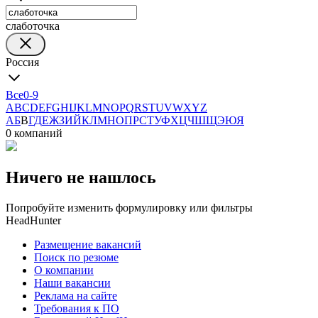
слаботочка
Россия
Все
0-9
A
B
C
D
E
F
G
H
I
J
K
L
M
N
O
P
Q
R
S
T
U
V
W
X
Y
Z
А
Б
В
Г
Д
Е
Ж
З
И
Й
К
Л
М
Н
О
П
Р
С
Т
У
Ф
Х
Ц
Ч
Ш
Щ
Э
Ю
Я
0 компаний
Ничего не нашлось
Попробуйте изменить формулировку или фильтры
HeadHunter
Размещение вакансий
Поиск по резюме
О компании
Наши вакансии
Реклама на сайте
Требования к ПО