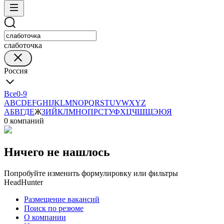
слаботочка
Россия
Все
0-9
A
B
C
D
E
F
G
H
I
J
K
L
M
N
O
P
Q
R
S
T
U
V
W
X
Y
Z
А
Б
В
Г
Д
Е
Ж
З
И
Й
К
Л
М
Н
О
П
Р
С
Т
У
Ф
Х
Ц
Ч
Ш
Щ
Э
Ю
Я
0 компаний
Ничего не нашлось
Попробуйте изменить формулировку или фильтры
HeadHunter
Размещение вакансий
Поиск по резюме
О компании